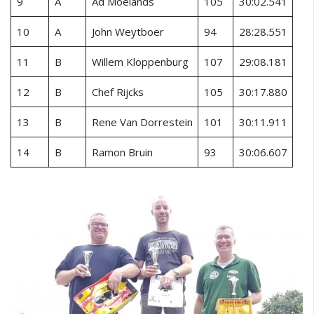
9
A
Ad Moelands
105
30:02.541
10
A
John Weytboer
94
28:28.551
11
B
Willem Kloppenburg
107
29:08.181
12
B
Chef Rijcks
105
30:17.880
13
B
Rene Van Dorrestein
101
30:11.911
14
B
Ramon Bruin
93
30:06.607