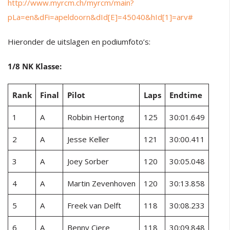
http://www.myrcm.ch/myrcm/main?
pLa=en&dFi=apeldoorn&dId[E]=45040&hId[1]=arv#
Hieronder de uitslagen en podiumfoto’s:
1/8 NK Klasse:
Rank
Final
Pilot
Laps
Endtime
1
A
Robbin Hertong
125
30:01.649
2
A
Jesse Keller
121
30:00.411
3
A
Joey Sorber
120
30:05.048
4
A
Martin Zevenhoven
120
30:13.858
5
A
Freek van Delft
118
30:08.233
6
A
Benny Ciere
118
30:09.848