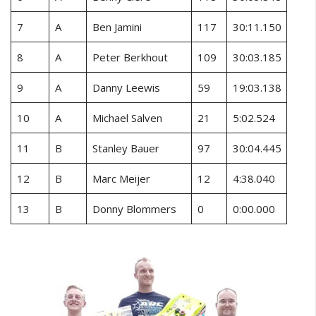
7
A
Ben Jamini
117
30:11.150
8
A
Peter Berkhout
109
30:03.185
9
A
Danny Leewis
59
19:03.138
10
A
Michael Salven
21
5:02.524
11
B
Stanley Bauer
97
30:04.445
12
B
Marc Meijer
12
4:38.040
13
B
Donny Blommers
0
0:00.000